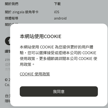
關於我們
下載
關於 zingala 銀角零卡
iOS
媒體報導
android
關於中租
本網站使用COOKIE
本網站使用 COOKIE 為您提供更好的用戶體
謹慎衡量自身財務狀況，理性理財最安心
驗，您可以選擇接受或拒絕本公司的 COOKIE
使用政策，更多細節請詳閱本公司 COOKIE 使
zingala銀角零卡/仲信資融沒有代辦公司及代辦業務，也未與代辦
用政策。
公司合作，更不會要求您提供實體銀行提款卡或實體信用卡，請提
高警覺，勿受騙上當！
COOKIE 使用政策
提醒您，消費前請審慎評估財務狀況，理性理財最安心。總費用年
© 2022 仲信資融股份有限公司 Chailease Consumer Finance
百分率區間為0%~15.9%，實際費用率，仍以各合作商家提供之商
Co., Ltd. All Rights Reserved.
品或服務為準，且每一案件實際之年百分率仍視其個別產品及分期
我同意
往來條件而有所不同，總費用年百分率不等於分期費用率。
台北市內湖區內湖路一段392號6F
隱私權保護政策
|
消費爭議處理
|
客服電話
:
0800-888-865