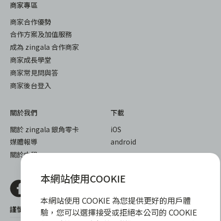
商家專區
商家合作優勢
合作方案及加值服務
成為 zingala 合作商家
商家成長學堂
商家常見問與答
商家後台登入
關於我們
下載
關於 zingala 銀角零卡
iOS
媒體報導
android
關於中租
本網站使用COOKIE
本網站使用 COOKIE 為您提供更好的用戶體
謹慎衡量自身財務狀況，理性理財最安心
驗，您可以選擇接受或拒絕本公司的 COOKIE