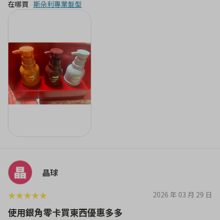
在哪買
斯朵利專業髮型
晶球
★
★
★
★
★
2026 年 03 月 29 日
使用銀角零卡買東西優惠多多