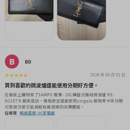
BD
★
★
★
★
★
2026 年 06 月 01 日
買到喜歡的微波爐還能使用分期好方便。
在蝦皮上購物買了SAMPO 聲寶- 20L轉盤式機械微波爐 RE-
N120TR 廠商直送，價格便宜還能使用zingala 銀角零卡來分期
在哪買
蝦皮直營-3C家電館