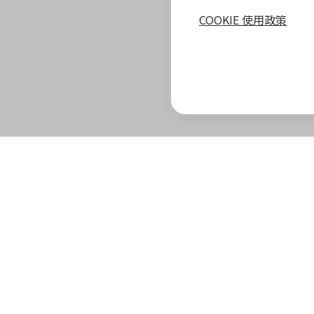
COOKIE 使用政策
zingala 攻略
最新優惠
教學指南
商家專區
zingala 介紹
合作商家優惠
全部教學
商家合作優
官方部落格
zingala 活動
常見問與答
合作方案及
重要公告
聯絡客服
成為 zinga
已結束活動
商家成長學
zingala 購物
商家常見問
zingala 購物
商家後台登
合作品牌商家