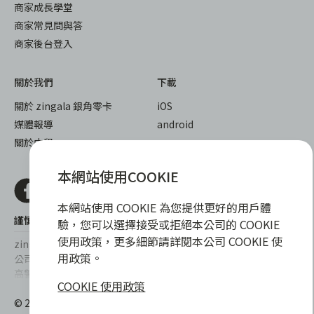
商家成長學堂
商家常見問與答
商家後台登入
關於我們
下載
關於 zingala 銀角零卡
iOS
媒體報導
android
關於中租
本網站使用COOKIE
本網站使用 COOKIE 為您提供更好的用戶體
謹慎衡量自身財務狀況，理性理財最安心
驗，您可以選擇接受或拒絕本公司的 COOKIE
使用政策，更多細節請詳閱本公司 COOKIE 使
zingala銀角零卡/仲信資融沒有代辦公司及代辦業務，也未與代辦
用政策。
公司合作，更不會要求您提供實體銀行提款卡或實體信用卡，請提
高警覺，勿受騙上當！
COOKIE 使用政策
提醒您，消費前請審慎評估財務狀況，理性理財最安心。總費用年
© 2022 仲信資融股份有限公司 Chailease Consumer Finance
百分率區間為0%~15.9%，實際費用率，仍以各合作商家提供之商