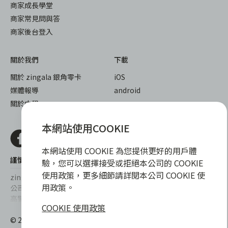
商家成長學堂
商家常見問與答
商家後台登入
關於我們
下載
關於 zingala 銀角零卡
iOS
媒體報導
android
關於中租
本網站使用COOKIE
本網站使用 COOKIE 為您提供更好的用戶體
謹慎衡量自身財務狀況，理性理財最安心
驗，您可以選擇接受或拒絕本公司的 COOKIE
使用政策，更多細節請詳閱本公司 COOKIE 使
zingala銀角零卡/仲信資融沒有代辦公司及代辦業務，也未與代辦
用政策。
公司合作，更不會要求您提供實體銀行提款卡或實體信用卡，請提
高警覺，勿受騙上當！
COOKIE 使用政策
提醒您，消費前請審慎評估財務狀況，理性理財最安心。總費用年
© 2022 仲信資融股份有限公司 Chailease Consumer Finance
百分率區間為0%~15.9%，實際費用率，仍以各合作商家提供之商