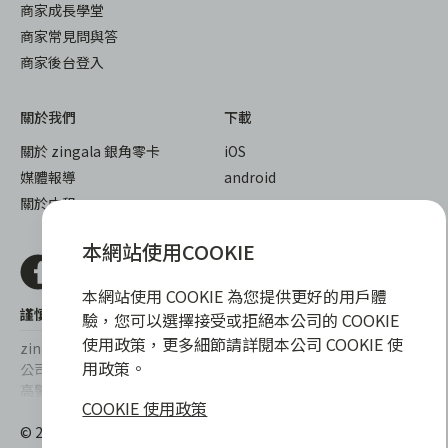
商家成長學堂
商家常見問與答
商家後台登入
關於我們
下載
關於 zingala 銀角零卡
iOS
媒體報導
android
關於中租
本網站使用COOKIE
本網站使用 COOKIE 為您提供更好的用戶體
謹慎衡量自身財務狀況，理性理財最安心
驗，您可以選擇接受或拒絕本公司的 COOKIE
使用政策，更多細節請詳閱本公司 COOKIE 使
zingala銀角零卡/仲信資融沒有代辦公司及代辦業務，也未與代辦
用政策。
公司合作，更不會要求您提供實體銀行提款卡或實體信用卡，請提
高警覺，勿受騙上當！
COOKIE 使用政策
提醒您，消費前請審慎評估財務狀況，理性理財最安心。總費用年
© 2022 仲信資融股份有限公司 Chailease Consumer Finance
百分率區間為0%~15.9%，實際費用率，仍以各合作商家提供之商