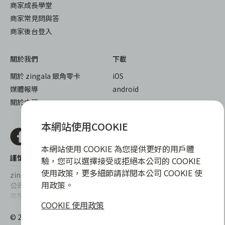
商家成長學堂
商家常見問與答
商家後台登入
關於我們
下載
關於 zingala 銀角零卡
iOS
媒體報導
android
關於中租
本網站使用COOKIE
本網站使用 COOKIE 為您提供更好的用戶體
謹慎衡量自身財務狀況，理性理財最安心
驗，您可以選擇接受或拒絕本公司的 COOKIE
使用政策，更多細節請詳閱本公司 COOKIE 使
zingala銀角零卡/仲信資融沒有代辦公司及代辦業務，也未與代辦
用政策。
公司合作，更不會要求您提供實體銀行提款卡或實體信用卡，請提
高警覺，勿受騙上當！
COOKIE 使用政策
提醒您，消費前請審慎評估財務狀況，理性理財最安心。總費用年
© 2022 仲信資融股份有限公司 Chailease Consumer Finance
百分率區間為0%~15.9%，實際費用率，仍以各合作商家提供之商