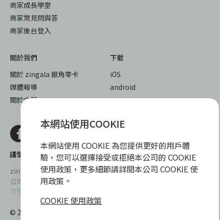
商家成長學堂
商家常見問與答
商家後台登入
關於我們
下載
關於 zingala 銀角零卡
iOS
媒體報導
android
關於中租
本網站使用COOKIE
本網站使用 COOKIE 為您提供更好的用戶體
謹慎衡量自身財務狀況，理性理財最安心
驗，您可以選擇接受或拒絕本公司的 COOKIE
使用政策，更多細節請詳閱本公司 COOKIE 使
zingala銀角零卡/仲信資融沒有代辦公司及代辦業務，也未與代辦
用政策。
公司合作，更不會要求您提供實體銀行提款卡或實體信用卡，請提
高警覺，勿受騙上當！
COOKIE 使用政策
提醒您，消費前請審慎評估財務狀況，理性理財最安心。總費用年
© 2022 仲信資融股份有限公司 Chailease Consumer Finance
百分率區間為0%~15.9%，實際費用率，仍以各合作商家提供之商