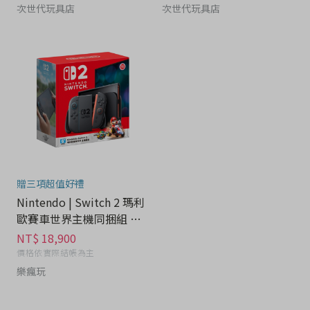
次世代玩具店
次世代玩具店
贈三項超值好禮
Nintendo | Switch 2 瑪利
歐賽車世界主機同捆組 送
玻璃貼 - 電玩分期
NT$ 18,900
價格依實際結帳為主
樂瘋玩