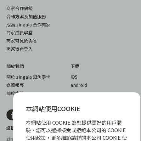
商家合作優勢
合作方案及加值服務
成為 zingala 合作商家
商家成長學堂
商家常見問與答
商家後台登入
關於我們
下載
關於 zingala 銀角零卡
iOS
媒體報導
android
關於中租
本網站使用COOKIE
本網站使用 COOKIE 為您提供更好的用戶體
謹慎衡量自身財務狀況，理性理財最安心
驗，您可以選擇接受或拒絕本公司的 COOKIE
使用政策，更多細節請詳閱本公司 COOKIE 使
zingala銀角零卡/仲信資融沒有代辦公司及代辦業務，也未與代辦