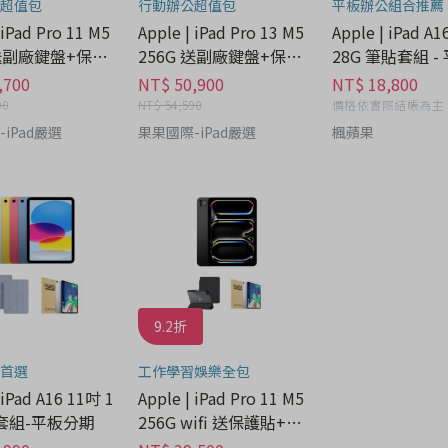
超值包
行動辦公超值包
平板辦公組合推薦
 iPad Pro 11 M5
Apple | iPad Pro 13 M5
Apple | iPad A1
 送副廠鍵盤+保護
256G 送副廠鍵盤+保護
28G 筆貼套組 
3C科技分期
貼 - 3C科技分期
,700
NT$ 50,900
NT$ 18,800
00
NT$ 54,590
價格依實際結帳為主
iPad嚴選
果果國際-iPad嚴選
楓蘋果
9.2折
首選
工作學習娛樂全包
 iPad A16 11吋 1
Apple | iPad Pro 11 M5
貼套組-平板分期
256G wifi 送保護貼+保
護套-平板分期