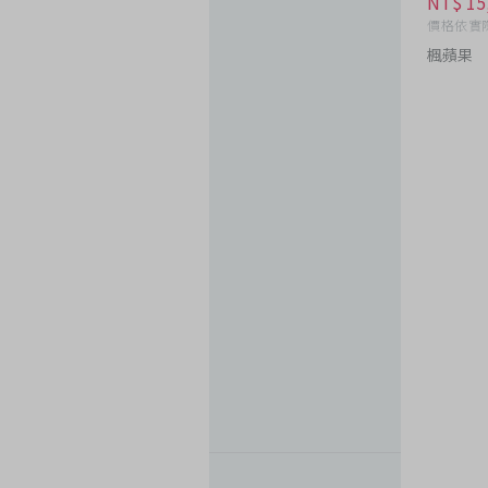
NT$ 15
價格依實
楓蘋果