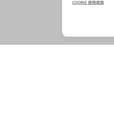
COOKIE 使用政策
zingala 攻略
最新優惠
教學指南
商家專區
zingala 介紹
合作商家優惠
全部教學
商家合作優
官方部落格
zingala 活動
常見問與答
合作方案及
重要公告
聯絡客服
成為 zinga
已結束活動
商家成長學
zingala 購物
商家常見問
zingala 購物
商家後台登
合作品牌商家