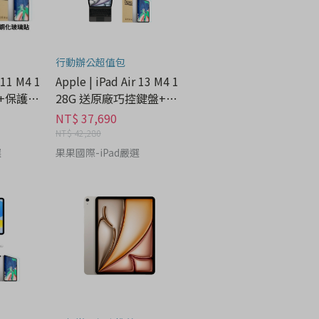
行動辦公超值包
 11 M4 1
Apple | iPad Air 13 M4 1
盤+保護貼
28G 送原廠巧控鍵盤+保
護貼 - 3C科技分期
NT$ 37,690
NT$ 42,280
選
果果國際-iPad嚴選