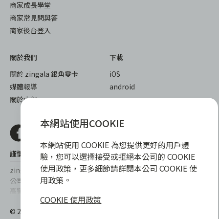
商家成長學堂
商家常見問與答
商家後台登入
關於我們
下載
關於 zingala 銀角零卡
iOS
媒體報導
android
關於中租
本網站使用COOKIE
本網站使用 COOKIE 為您提供更好的用戶體
謹慎衡量自身財務狀況，理性理財最安心
驗，您可以選擇接受或拒絕本公司的 COOKIE
使用政策，更多細節請詳閱本公司 COOKIE 使
zingala銀角零卡/仲信資融沒有代辦公司及代辦業務，也未與代辦
用政策。
公司合作，更不會要求您提供實體銀行提款卡或實體信用卡，請提
高警覺，勿受騙上當！
COOKIE 使用政策
提醒您，消費前請審慎評估財務狀況，理性理財最安心。總費用年
© 2022 仲信資融股份有限公司 Chailease Consumer Finance
百分率區間為0%~15.9%，實際費用率，仍以各合作商家提供之商