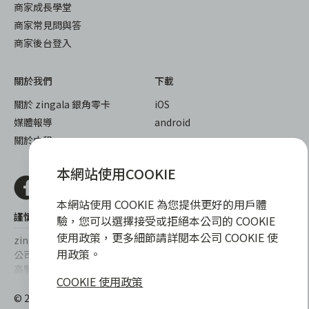
商家成長學堂
商家常見問與答
商家後台登入
關於我們
下載
關於 zingala 銀角零卡
iOS
媒體報導
android
關於中租
本網站使用COOKIE
本網站使用 COOKIE 為您提供更好的用戶體
謹慎衡量自身財務狀況，理性理財最安心
驗，您可以選擇接受或拒絕本公司的 COOKIE
使用政策，更多細節請詳閱本公司 COOKIE 使
zingala銀角零卡/仲信資融沒有代辦公司及代辦業務，也未與代辦
用政策。
公司合作，更不會要求您提供實體銀行提款卡或實體信用卡，請提
高警覺，勿受騙上當！
COOKIE 使用政策
提醒您，消費前請審慎評估財務狀況，理性理財最安心。總費用年
© 2022 仲信資融股份有限公司 Chailease Consumer Finance
百分率區間為0%~15.9%，實際費用率，仍以各合作商家提供之商