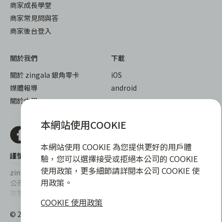
商家成長學堂
商家常見問與答
商家後台登入
關於我們
下載
關於 zingala 銀角零卡
iOS
媒體報導
android
關於中租
本網站使用COOKIE
本網站使用 COOKIE 為您提供更好的用戶體
謹慎衡量自身財務狀況，理性理財最安心
驗，您可以選擇接受或拒絕本公司的 COOKIE
使用政策，更多細節請詳閱本公司 COOKIE 使
zingala銀角零卡/仲信資融沒有代辦公司及代辦業務，也未與代辦
用政策。
公司合作，更不會要求您提供實體銀行提款卡或實體信用卡，請提
高警覺，勿受騙上當！
COOKIE 使用政策
提醒您，消費前請審慎評估財務狀況，理性理財最安心。總費用年
© 2022 仲信資融股份有限公司 Chailease Consumer Finance
百分率區間為0%~15.9%，實際費用率，仍以各合作商家提供之商