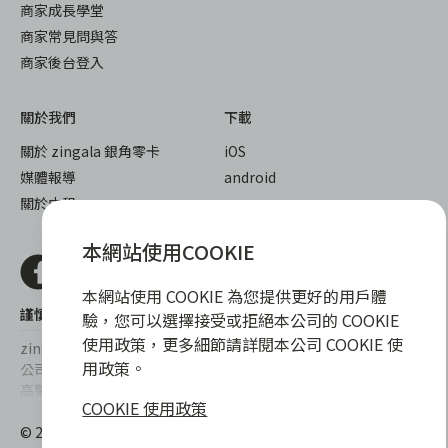
商家成長學堂
商家常見問與答
商家後台登入
關於我們
下載
關於 zingala 銀角零卡
iOS
媒體報導
android
關於中租
本網站使用COOKIE
本網站使用 COOKIE 為您提供更好的用戶體
謹慎衡量自身財務狀況，理性理財最安心
驗，您可以選擇接受或拒絕本公司的 COOKIE
使用政策，更多細節請詳閱本公司 COOKIE 使
zingala銀角零卡/仲信資融沒有代辦公司及代辦業務，也未與代辦
用政策。
公司合作，更不會要求您提供實體銀行提款卡或實體信用卡，請提
高警覺，勿受騙上當！
COOKIE 使用政策
提醒您，消費前請審慎評估財務狀況，理性理財最安心。總費用年
© 2022 仲信資融股份有限公司 Chailease Consumer Finance
百分率區間為0%~15.9%，實際費用率，仍以各合作商家提供之商