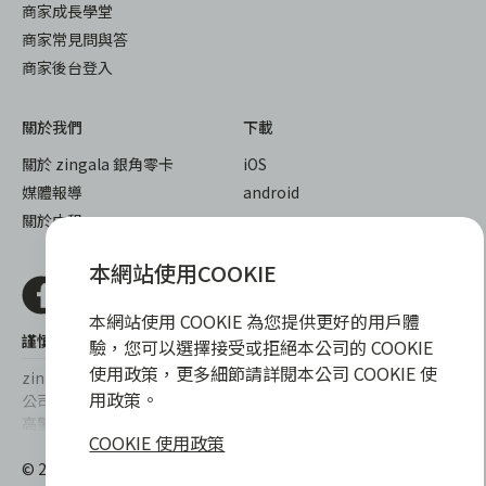
商家成長學堂
商家常見問與答
商家後台登入
關於我們
下載
關於 zingala 銀角零卡
iOS
媒體報導
android
關於中租
本網站使用COOKIE
本網站使用 COOKIE 為您提供更好的用戶體
謹慎衡量自身財務狀況，理性理財最安心
驗，您可以選擇接受或拒絕本公司的 COOKIE
使用政策，更多細節請詳閱本公司 COOKIE 使
zingala銀角零卡/仲信資融沒有代辦公司及代辦業務，也未與代辦
用政策。
公司合作，更不會要求您提供實體銀行提款卡或實體信用卡，請提
高警覺，勿受騙上當！
COOKIE 使用政策
提醒您，消費前請審慎評估財務狀況，理性理財最安心。總費用年
© 2022 仲信資融股份有限公司 Chailease Consumer Finance
百分率區間為0%~15.9%，實際費用率，仍以各合作商家提供之商