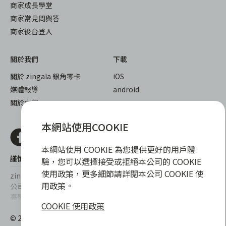
商家成長學堂
商家常見問與答
商家後台登入
關於我們
下載
關於 zingala 銀角零卡
iOS
媒體報導
android
關於中租
本網站使用COOKIE
本網站使用 COOKIE 為您提供更好的用戶體
謹慎衡量自身財務狀況，理性理財最安心
驗，您可以選擇接受或拒絕本公司的 COOKIE
使用政策，更多細節請詳閱本公司 COOKIE 使
zingala銀角零卡/仲信資融沒有代辦公司及代辦業務，也未與代辦
用政策。
公司合作，更不會要求您提供實體銀行提款卡或實體信用卡，請提
高警覺，勿受騙上當！
COOKIE 使用政策
提醒您，消費前請審慎評估財務狀況，理性理財最安心。總費用年
© 2022 仲信資融股份有限公司 Chailease Consumer Finance
百分率區間為0%~15.9%，實際費用率，仍以各合作商家提供之商