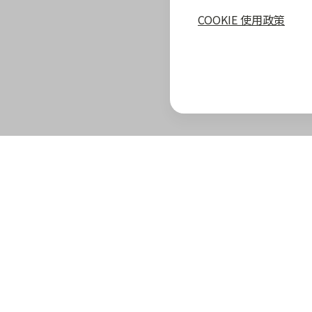
COOKIE 使用政策
zingala 攻略
最新優惠
教學指南
商家專區
zingala 介紹
合作商家優惠
全部教學
商家合作優
官方部落格
zingala 活動
常見問與答
合作方案及
重要公告
聯絡客服
成為 zinga
已結束活動
商家成長學
zingala 購物
商家常見問
zingala 購物
商家後台登
合作品牌商家