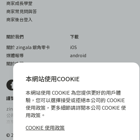
商家成長學堂
商家常見問與答
商家後台登入
關於我們
下載
關於 zingala 銀角零卡
iOS
媒體報導
android
關於中租
本網站使用COOKIE
本網站使用 COOKIE 為您提供更好的用戶體
謹慎衡量自身財務狀況，理性理財最安心
驗，您可以選擇接受或拒絕本公司的 COOKIE
使用政策，更多細節請詳閱本公司 COOKIE 使
zingala銀角零卡/仲信資融沒有代辦公司及代辦業務，也未與代辦
用政策。
公司合作，更不會要求您提供實體銀行提款卡或實體信用卡，請提
高警覺，勿受騙上當！
COOKIE 使用政策
提醒您，消費前請審慎評估財務狀況，理性理財最安心。總費用年
© 2022 仲信資融股份有限公司 Chailease Consumer Finance
百分率區間為0%~15.9%，實際費用率，仍以各合作商家提供之商