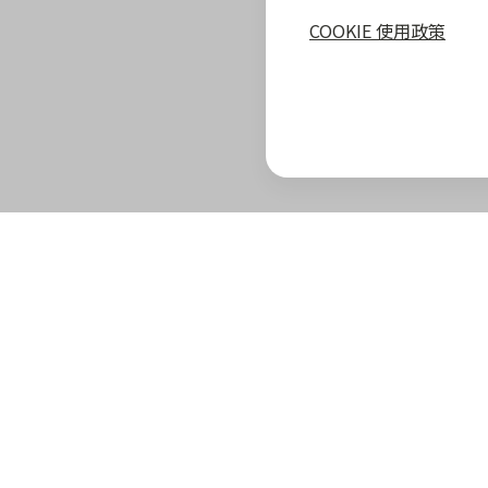
COOKIE 使用政策
zingala 攻略
最新優惠
教學指南
商家專區
zingala 介紹
合作商家優惠
全部教學
商家合作優
官方部落格
zingala 活動
常見問與答
合作方案及
重要公告
聯絡客服
成為 zinga
已結束活動
商家成長學
zingala 購物
商家常見問
zingala 購物
商家後台登
合作品牌商家