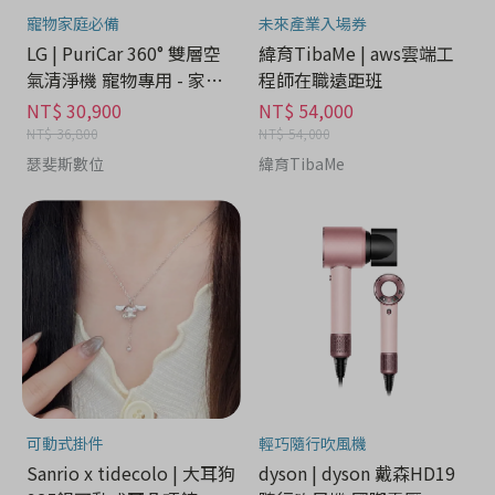
寵物家庭必備
未來產業入場券
LG | PuriCar 360° 雙層空
緯育TibaMe | aws雲端工
氣清淨機 寵物專用 - 家電
程師在職遠距班
分期
NT$ 30,900
NT$ 54,000
NT$ 36,800
NT$ 54,000
瑟斐斯數位
緯育TibaMe
可動式掛件
輕巧隨行吹風機
Sanrio x tidecolo | 大耳狗
dyson | dyson 戴森HD19