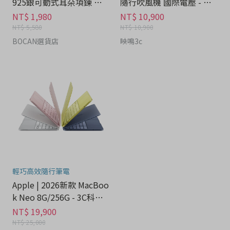
925銀可動式耳朵項鍊 禮
隨行吹風機 國際電壓 - 家
盒 - 流行潮牌分期
電分期
NT$ 1,980
NT$ 10,900
NT$ 5,580
NT$ 10,900
BOCAN選貨店
映鳴3c
輕巧高效隨行筆電
Apple | 2026新款 MacBoo
k Neo 8G/256G - 3C科技
分期
NT$ 19,900
NT$ 25,000