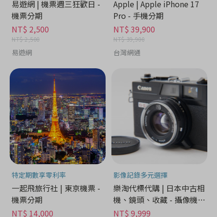
易遊網 | 機票週三狂歡日 -
Apple | Apple iPhone 17
機票分期
Pro - 手機分期
NT$ 2,500
NT$ 39,900
NT$ 2,500
NT$ 39,900
易遊網
台灣網通
特定期數享零利率
影像記錄多元選擇
一起飛旅行社 | 東京機票 -
樂淘代標代購 | 日本中古相
機票分期
機、鏡頭、收藏 - 攝像機分
期
NT$ 14,000
NT$ 9,999