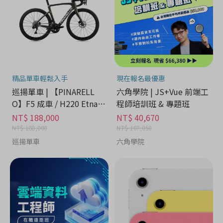
精品單車輕鬆入手
現在報名最優惠
巡揚單車 | 【PINARELL
六角學院 | JS+Vue 前端工
O】F5 成車 / H220 Etna B
程師培訓班 & 專題班
lack Matt
NT$ 188,000
NT$ 40,670
NT$ 188,000
NT$ 107,050
巡揚單車
六角學院