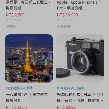
易遊網 | 機票週三狂歡日 -
Apple | Apple iPhone 17
機票分期
Pro - 手機分期
NT$ 2,500
NT$ 39,900
NT$ 2,500
NT$ 39,900
易遊網
台灣網通
特定期數享零利率
影像記錄多元選擇
一起飛旅行社 | 東京機票 -
樂淘代標代購 | 日本中古相
機票分期
機、鏡頭、收藏 - 攝像機分
期
NT$ 14,000
NT$ 9,999