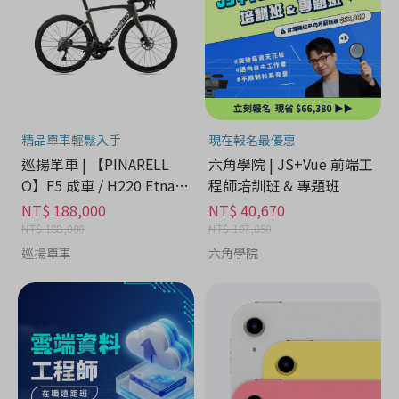
精品單車輕鬆入手
現在報名最優惠
巡揚單車 | 【PINARELL
六角學院 | JS+Vue 前端工
O】F5 成車 / H220 Etna B
程師培訓班 & 專題班
lack Matt
NT$ 188,000
NT$ 40,670
NT$ 188,000
NT$ 107,050
巡揚單車
六角學院