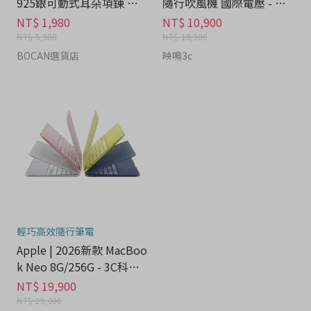
925銀可動式耳朵項鍊 禮
隨行吹風機 國際電壓 - 家
盒 - 流行潮牌分期
電分期
NT$ 1,980
NT$ 10,900
NT$ 5,580
NT$ 10,900
BOCAN選貨店
映鳴3c
輕巧高效隨行筆電
Apple | 2026新款 MacBoo
k Neo 8G/256G - 3C科技
分期
NT$ 19,900
NT$ 25,000