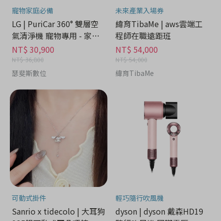
寵物家庭必備
未來產業入場券
LG | PuriCar 360° 雙層空
緯育TibaMe | aws雲端工
氣清淨機 寵物專用 - 家電
程師在職遠距班
分期
NT$ 30,900
NT$ 54,000
NT$ 36,800
NT$ 54,000
瑟斐斯數位
緯育TibaMe
可動式掛件
輕巧隨行吹風機
Sanrio x tidecolo | 大耳狗
dyson | dyson 戴森HD19