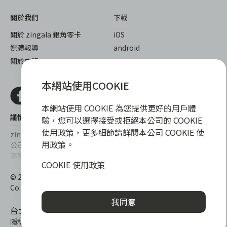
關於我們
下載
關於 zingala 銀角零卡
iOS
媒體報導
android
關於中租
本網站使用COOKIE
本網站使用 COOKIE 為您提供更好的用戶體
謹慎衡量自身財務狀況，理性理財最安心
驗，您可以選擇接受或拒絕本公司的 COOKIE
使用政策，更多細節請詳閱本公司 COOKIE 使
zingala銀角零卡/仲信資融沒有代辦公司及代辦業務，也未與代辦
用政策。
公司合作，更不會要求您提供實體銀行提款卡或實體信用卡，請提
高警覺，勿受騙上當！
COOKIE 使用政策
提醒您，消費前請審慎評估財務狀況，理性理財最安心。總費用年
© 2022 仲信資融股份有限公司 Chailease Consumer Finance
百分率區間為0%~15.9%，實際費用率，仍以各合作商家提供之商
Co., Ltd. All Rights Reserved.
品或服務為準，且每一案件實際之年百分率仍視其個別產品及分期
我同意
往來條件而有所不同，總費用年百分率不等於分期費用率。
台北市內湖區內湖路一段392號6F
隱私權保護政策
|
消費爭議處理
|
客服電話
:
0800-888-865