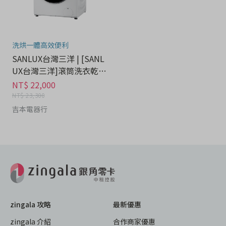
洗烘一體高效便利
SANLUX台灣三洋 | [SANL
UX台灣三洋]滾筒洗衣乾衣
機 AWD-1390HA - 家電分
NT$ 22,000
期
NT$ 23,300
吉本電器行
zingala 攻略
最新優惠
zingala 介紹
合作商家優惠