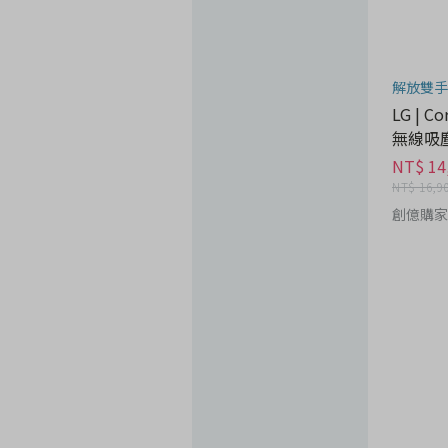
解放雙手
LG | C
無線吸塵
MOP3 
NT$ 14
NT$ 16,9
創億購家