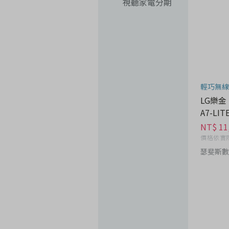
視聽家電分期
輕巧無線
LG樂金 
A7-LI
NT$ 11
價格依實
瑟斐斯數