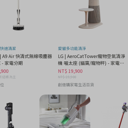
快速清潔
愛貓多功能清淨
| A9 Air 快清式無線吸塵器
LG | AeroCatTower寵物空氣清淨
TE - 家電分期
機 喵太座 (貓窩/寵物秤) - 家電分
期
,900
NT$ 19,900
際結帳為主
NT$ 23,900
位
創億購家電生活百貨