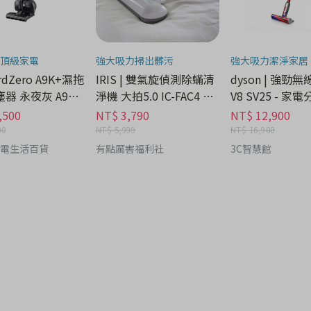
頂級家電
強大吸力掃出髒污
強大吸力潔淨家居
ordZero A9K+濕拖
IRIS | 雙氣旋偵測除蟎清
dyson | 強勁
器 永夜灰 A9K-
淨機 大拍5.0 IC-FAC4 HE
V8 SV25 - 家
- 家電分期
PA13 - 家電分期
,500
NT$ 3,790
NT$ 12,900
00
NT$ 5,999
NT$ 16,900
電生活百貨
有點厲害福利社
3C智慧館