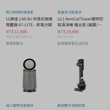
輕巧無線快速清潔
愛貓多功能清淨
LG樂金 | A9 Air 快清式無線
LG | AeroCatTower寵物空
吸塵器 A7-LITE - 家電分期
氣清淨機 喵太座 (貓窩/寵
物秤) - 家電分期
NT$ 11,900
NT$ 19,900
價格依實際結帳為主
NT$ 23,900
瑟斐斯數位
創億購家電生活百貨
減少寵物毛髮異味
解放雙手頂級家電