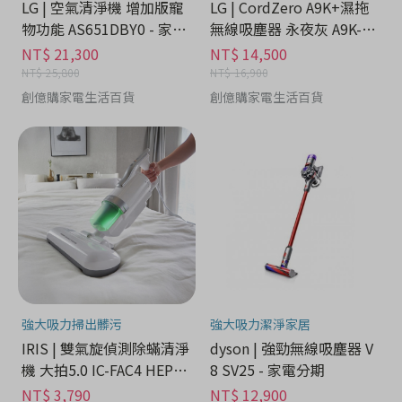
LG | 空氣清淨機 增加版寵
LG | CordZero A9K+濕拖
物功能 AS651DBY0 - 家電
無線吸塵器 永夜灰 A9K-M
分期
OP3 - 家電分期
NT$ 21,300
NT$ 14,500
NT$ 25,800
NT$ 16,900
創億購家電生活百貨
創億購家電生活百貨
強大吸力掃出髒污
強大吸力潔淨家居
IRIS | 雙氣旋偵測除蟎清淨
dyson | 強勁無線吸塵器 V
機 大拍5.0 IC-FAC4 HEPA1
8 SV25 - 家電分期
3 - 家電分期
NT$ 3,790
NT$ 12,900