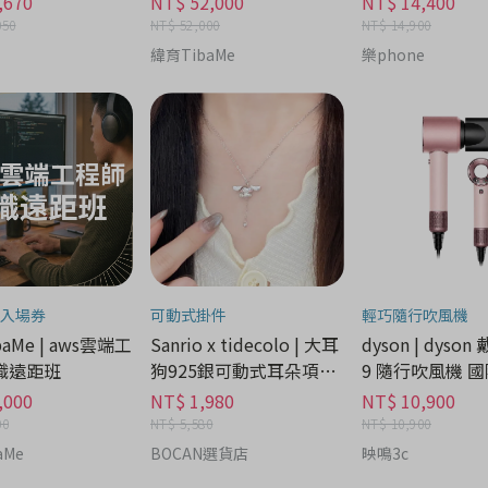
,670
NT$ 52,000
NT$ 14,400
050
NT$ 52,000
NT$ 14,900
緯育TibaMe
樂phone
入場券
可動式掛件
輕巧隨行吹風機
aMe | aws雲端工
Sanrio x tidecolo | 大耳
dyson | dyson
職遠距班
狗925銀可動式耳朵項鍊
9 隨行吹風機 國
禮盒 - 流行潮牌分期
家電分期
,000
NT$ 1,980
NT$ 10,900
00
NT$ 5,580
NT$ 10,900
aMe
BOCAN選貨店
映鳴3c