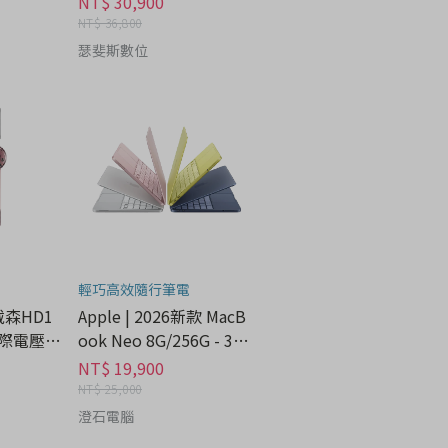
NT$ 30,900
NT$ 36,800
瑟斐斯數位
輕巧高效隨行筆電
 戴森HD1
Apple | 2026新款 MacB
際電壓 -
ook Neo 8G/256G - 3C
科技分期
NT$ 19,900
NT$ 25,000
澄石電腦