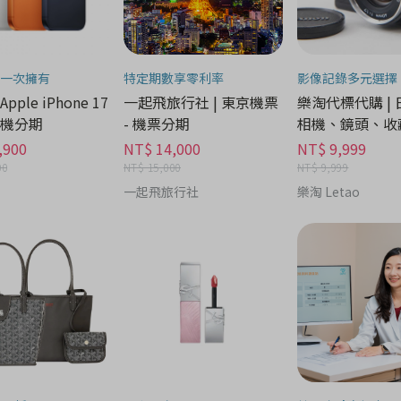
一次擁有
特定期數享零利率
影像記錄多元選擇
 Apple iPhone 17
一起飛旅行社 | 東京機票
樂淘代標代購 |
 手機分期
- 機票分期
相機、鏡頭、收藏
機分期
,900
NT$ 14,000
NT$ 9,999
00
NT$ 15,000
NT$ 9,999
一起飛旅行社
樂淘 Letao