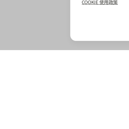
COOKIE 使用政策
zingala 攻略
最新優惠
教學指南
商家專區
zingala 介紹
合作商家優惠
全部教學
商家合作優
官方部落格
zingala 活動
常見問與答
合作方案及
重要公告
聯絡客服
成為 zinga
已結束活動
商家成長學
zingala 購物
商家常見問
zingala 購物
商家後台登
合作品牌商家