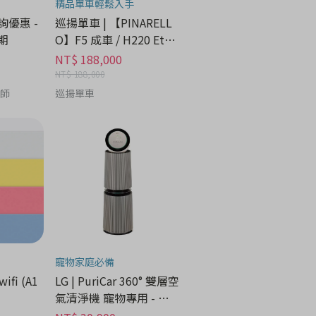
精品單車輕鬆入手
諮詢優惠 -
巡揚單車 | 【PINARELL
期
O】F5 成車 / H220 Etna
Black Matt
NT$ 188,000
NT$ 188,000
養師
巡揚單車
寵物家庭必備
wifi (A1
LG | PuriCar 360° 雙層空
氣清淨機 寵物專用 - 家
電分期