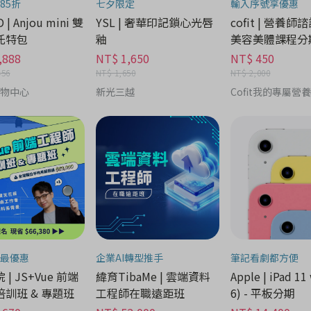
85折
七夕限定
輸入序號享優惠
 | Anjou mini 雙
YSL | 奢華印記鎖心光唇
cofit | 營養師
托特包
釉
美容美體課程分
,888
NT$ 1,650
NT$ 450
456
NT$ 1,650
NT$ 2,000
購物中心
新光三越
Cofit我的專屬營
最優惠
企業AI轉型推手
筆記看劇都方便
| JS+Vue 前端
緯育TibaMe | 雲端資料
Apple | iPad 11 
訓班 & 專題班
工程師在職遠距班
6) - 平板分期