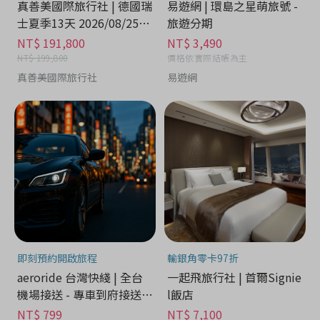
真善美國際旅行社 | 德國瑞
易遊網 | 環島之星萌旅號 -
士夏季13天 2026/08/25出
旅遊分期
發 - 住宿旅遊券分期
NT$ 191,800
NT$ 3,490
NT$ 199,800
價格依實際結帳為主
真善美國際旅行社
易遊網
即刻預約開啟旅程
輸銀角零卡97折
aeroride 台灣快綫 | 全台
一起飛旅行社 | 首爾Signie
機場接送 - 專車到府接送享
l飯店
受旅程
NT$ 799
NT$ 7,100