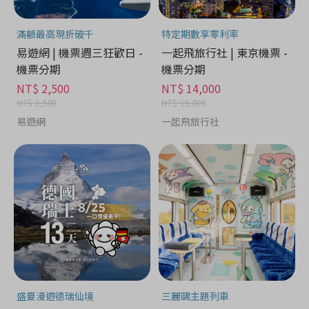
滿額最高現折破千
特定期數享零利率
易遊網 | 機票週三狂歡日 -
一起飛旅行社 | 東京機票 -
機票分期
機票分期
NT$ 2,500
NT$ 14,000
NT$ 2,500
NT$ 15,000
易遊網
一起飛旅行社
盛夏漫遊德瑞仙境
三麗鷗主題列車