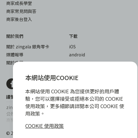
商家成長學堂
商家常見問與答
商家後台登入
關於我們
下載
關於 zingala 銀角零卡
iOS
媒體報導
android
關於中租
本網站使用COOKIE
本網站使用 COOKIE 為您提供更好的用戶體
謹慎衡量自身財務狀況，理性理財最安心
驗，您可以選擇接受或拒絕本公司的 COOKIE
使用政策，更多細節請詳閱本公司 COOKIE 使
zingala銀角零卡/仲信資融沒有代辦公司及代辦業務，也未與代辦
用政策。
公司合作，更不會要求您提供實體銀行提款卡或實體信用卡，請提
高警覺，勿受騙上當！
COOKIE 使用政策
提醒您，消費前請審慎評估財務狀況，理性理財最安心。總費用年
© 2022 仲信資融股份有限公司 Chailease Consumer Finance
百分率區間為0%~15.9%，實際費用率，仍以各合作商家提供之商