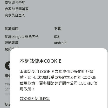
商家成長學堂
商家常見問與答
商家後台登入
關於我們
下載
關於 zingala 銀角零卡
iOS
媒體報導
android
關於中租
本網站使用COOKIE
本網站使用 COOKIE 為您提供更好的用戶體
謹慎衡量自身財務狀況，理性理財最安心
驗，您可以選擇接受或拒絕本公司的 COOKIE
使用政策，更多細節請詳閱本公司 COOKIE 使
zingala銀角零卡/仲信資融沒有代辦公司及代辦業務，也未與代辦
用政策。
公司合作，更不會要求您提供實體銀行提款卡或實體信用卡，請提
高警覺，勿受騙上當！
COOKIE 使用政策
提醒您，消費前請審慎評估財務狀況，理性理財最安心。總費用年
© 2022 仲信資融股份有限公司 Chailease Consumer Finance
百分率區間為0%~15.9%，實際費用率，仍以各合作商家提供之商