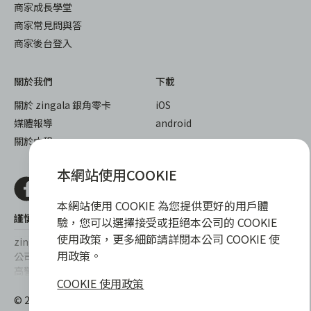
商家成長學堂
商家常見問與答
商家後台登入
關於我們
下載
關於 zingala 銀角零卡
iOS
媒體報導
android
關於中租
本網站使用COOKIE
本網站使用 COOKIE 為您提供更好的用戶體
謹慎衡量自身財務狀況，理性理財最安心
驗，您可以選擇接受或拒絕本公司的 COOKIE
使用政策，更多細節請詳閱本公司 COOKIE 使
zingala銀角零卡/仲信資融沒有代辦公司及代辦業務，也未與代辦
用政策。
公司合作，更不會要求您提供實體銀行提款卡或實體信用卡，請提
高警覺，勿受騙上當！
COOKIE 使用政策
提醒您，消費前請審慎評估財務狀況，理性理財最安心。總費用年
© 2022 仲信資融股份有限公司 Chailease Consumer Finance
百分率區間為0%~15.9%，實際費用率，仍以各合作商家提供之商