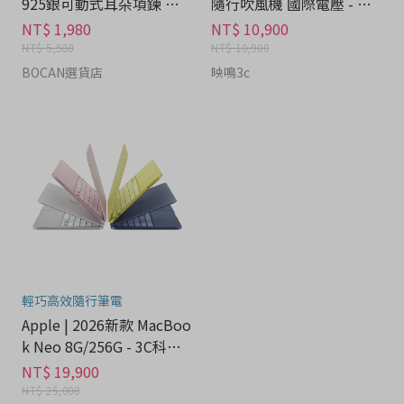
925銀可動式耳朵項鍊 禮
隨行吹風機 國際電壓 - 家
盒 - 流行潮牌分期
電分期
NT$ 1,980
NT$ 10,900
NT$ 5,580
NT$ 10,900
BOCAN選貨店
映鳴3c
輕巧高效隨行筆電
Apple | 2026新款 MacBoo
k Neo 8G/256G - 3C科技
分期
NT$ 19,900
NT$ 25,000