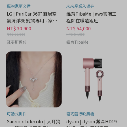
寵物家庭必備
未來產業入場券
LG | PuriCar 360° 雙層空
緯育TibaMe | aws雲端工
氣清淨機 寵物專用 - 家電
程師在職遠距班
分期
NT$ 30,900
NT$ 54,000
NT$ 36,800
NT$ 54,000
瑟斐斯數位
緯育TibaMe
可動式掛件
輕巧隨行吹風機
Sanrio x tidecolo | 大耳狗
dyson | dyson 戴森HD19