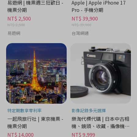
易遊網 | 機票週三狂歡日 -
Apple | Apple iPhone 17
機票分期
Pro - 手機分期
NT$ 2,500
NT$ 39,900
NT$ 2,500
NT$ 39,900
易遊網
台灣網通
特定期數享零利率
影像記錄多元選擇
一起飛旅行社 | 東京機票 -
樂淘代標代購 | 日本中古相
機票分期
機、鏡頭、收藏 - 攝像機分
期
NT$ 14,000
NT$ 9,999