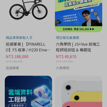
精品單車輕鬆入手
現在報名最優惠
巡揚單車 | 【PINARELL
六角學院 | JS+Vue 前端工
O】F5 成車 / H220 Etna B
程師培訓班 & 專題班
lack Matt
NT$ 188,000
NT$ 40,670
NT$ 188,000
NT$ 107,050
巡揚單車
六角學院