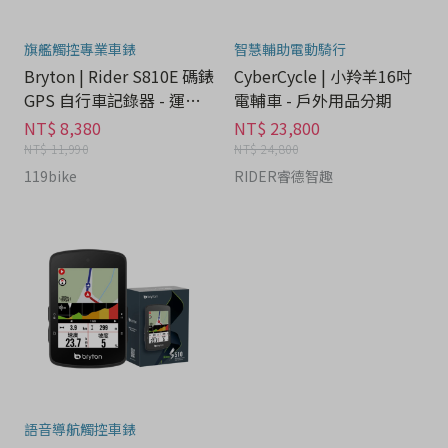
旗艦觸控專業車錶
智慧輔助電動騎行
Bryton | Rider S810E 碼錶
CyberCycle | 小羚羊16吋
GPS 自行車記錄器 - 運動
電輔車 - 戶外用品分期
器材分期
NT$ 8,380
NT$ 23,800
NT$ 11,990
NT$ 24,800
119bike
RIDER睿德智趣
語音導航觸控車錶