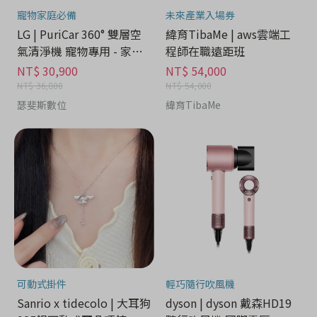
寵物家庭必備
未來產業入場券
LG | PuriCar 360° 雙層空
緯育TibaMe | aws雲端工
氣清淨機 寵物專用 - 家電
程師在職遠距班
分期
NT$ 30,900
NT$ 54,000
NT$ 36,800
NT$ 54,000
瑟斐斯數位
緯育TibaMe
可動式掛件
輕巧隨行吹風機
Sanrio x tidecolo | 大耳狗
dyson | dyson 戴森HD19