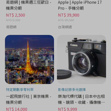
易遊網 | 機票週三狂歡日 -
Apple | Apple iPhone 17
機票分期
Pro - 手機分期
NT$ 2,500
NT$ 39,900
NT$ 2,500
NT$ 39,900
易遊網
台灣網通
特定期數享零利率
影像記錄多元選擇
一起飛旅行社 | 東京機票 -
樂淘代標代購 | 日本中古相
機票分期
機、鏡頭、收藏 - 攝像機分
期
NT$ 14,000
NT$ 9,999