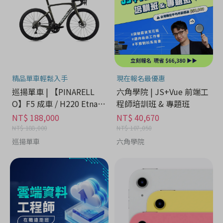
精品單車輕鬆入手
現在報名最優惠
巡揚單車 | 【PINARELL
六角學院 | JS+Vue 前端工
O】F5 成車 / H220 Etna B
程師培訓班 & 專題班
lack Matt
NT$ 188,000
NT$ 40,670
NT$ 188,000
NT$ 107,050
巡揚單車
六角學院