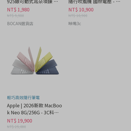
925銀可動式耳朵項鍊 禮
隨行吹風機 國際電壓 - 家
盒 - 流行潮牌分期
電分期
NT$ 1,980
NT$ 10,900
NT$ 5,580
NT$ 10,900
BOCAN選貨店
映鳴3c
輕巧高效隨行筆電
Apple | 2026新款 MacBoo
k Neo 8G/256G - 3C科技
分期
NT$ 19,900
NT$ 25,000