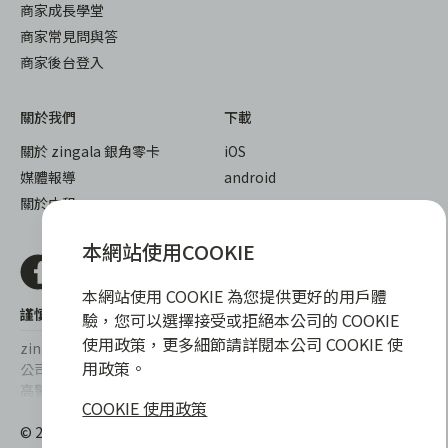
商家成長學堂
商家常見問與答
商家後台登入
關於我們
下載
關於 zingala 銀角零卡
iOS
媒體報導
android
關於中租
本網站使用COOKIE
本網站使用 COOKIE 為您提供更好的用戶體
謹慎衡量自身財務狀況，理性理財最安心
驗，您可以選擇接受或拒絕本公司的 COOKIE
使用政策，更多細節請詳閱本公司 COOKIE 使
zingala銀角零卡/仲信資融沒有代辦公司及代辦業務，也未與代辦
用政策。
公司合作，更不會要求您提供實體銀行提款卡或實體信用卡，請提
高警覺，勿受騙上當！
COOKIE 使用政策
提醒您，消費前請審慎評估財務狀況，理性理財最安心。總費用年
© 2022 仲信資融股份有限公司 Chailease Consumer Finance
百分率區間為0%~15.9%，實際費用率，仍以各合作商家提供之商