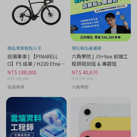
精品單車輕鬆入手
現在報名最優惠
巡揚單車 | 【PINARELL
六角學院 | JS+Vue 前端工
O】F5 成車 / H220 Etna B
程師培訓班 & 專題班
lack Matt
NT$ 188,000
NT$ 40,670
NT$ 188,000
NT$ 107,050
巡揚單車
六角學院