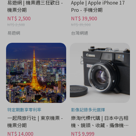
易遊網 | 機票週三狂歡日 -
Apple | Apple iPhone 17
機票分期
Pro - 手機分期
NT$ 2,500
NT$ 39,900
NT$ 2,500
NT$ 39,900
易遊網
台灣網通
特定期數享零利率
影像記錄多元選擇
一起飛旅行社 | 東京機票 -
樂淘代標代購 | 日本中古相
機票分期
機、鏡頭、收藏 - 攝像機分
期
NT$ 14,000
NT$ 9,999