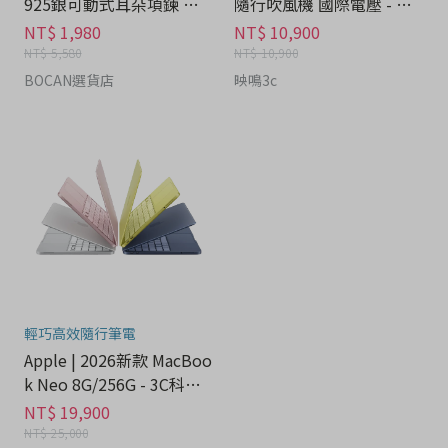
925銀可動式耳朵項鍊 禮
隨行吹風機 國際電壓 - 家
盒 - 流行潮牌分期
電分期
NT$ 1,980
NT$ 10,900
NT$ 5,580
NT$ 10,900
BOCAN選貨店
映鳴3c
輕巧高效隨行筆電
Apple | 2026新款 MacBoo
k Neo 8G/256G - 3C科技
分期
NT$ 19,900
NT$ 25,000