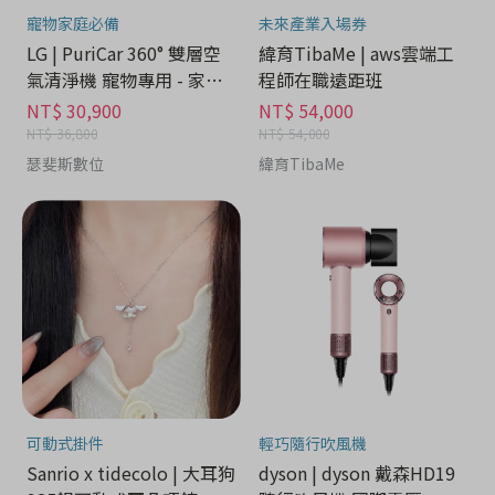
寵物家庭必備
未來產業入場券
LG | PuriCar 360° 雙層空
緯育TibaMe | aws雲端工
氣清淨機 寵物專用 - 家電
程師在職遠距班
分期
NT$ 30,900
NT$ 54,000
NT$ 36,800
NT$ 54,000
瑟斐斯數位
緯育TibaMe
可動式掛件
輕巧隨行吹風機
Sanrio x tidecolo | 大耳狗
dyson | dyson 戴森HD19