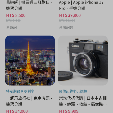
易遊網 | 機票週三狂歡日 -
Apple | Apple iPhone 17
機票分期
Pro - 手機分期
NT$ 2,500
NT$ 39,900
NT$ 2,500
NT$ 39,900
易遊網
台灣網通
特定期數享零利率
影像記錄多元選擇
一起飛旅行社 | 東京機票 -
樂淘代標代購 | 日本中古相
機票分期
機、鏡頭、收藏 - 攝像機分
期
NT$ 14,000
NT$ 9,999