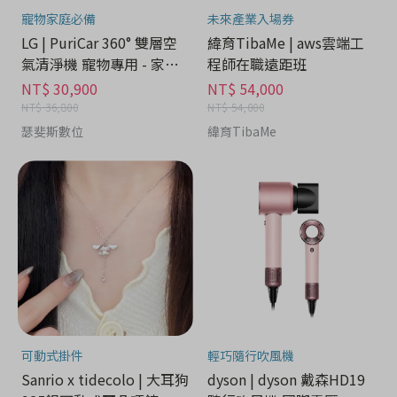
寵物家庭必備
未來產業入場券
LG | PuriCar 360° 雙層空
緯育TibaMe | aws雲端工
氣清淨機 寵物專用 - 家電
程師在職遠距班
分期
NT$ 30,900
NT$ 54,000
NT$ 36,800
NT$ 54,000
瑟斐斯數位
緯育TibaMe
可動式掛件
輕巧隨行吹風機
Sanrio x tidecolo | 大耳狗
dyson | dyson 戴森HD19