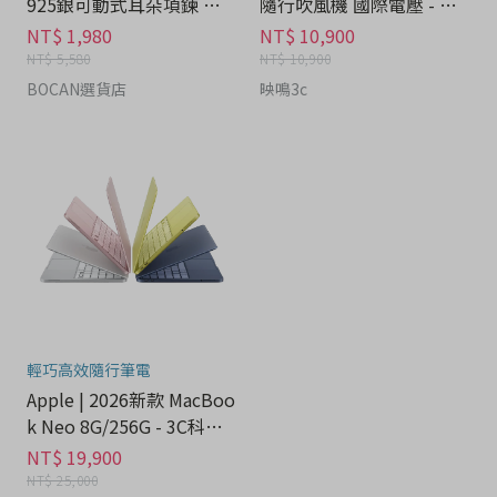
925銀可動式耳朵項鍊 禮
隨行吹風機 國際電壓 - 家
盒 - 流行潮牌分期
電分期
NT$ 1,980
NT$ 10,900
NT$ 5,580
NT$ 10,900
BOCAN選貨店
映鳴3c
輕巧高效隨行筆電
Apple | 2026新款 MacBoo
k Neo 8G/256G - 3C科技
分期
NT$ 19,900
NT$ 25,000