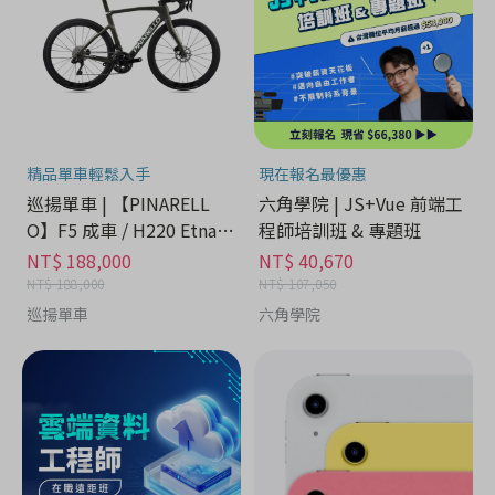
精品單車輕鬆入手
現在報名最優惠
巡揚單車 | 【PINARELL
六角學院 | JS+Vue 前端工
O】F5 成車 / H220 Etna B
程師培訓班 & 專題班
lack Matt
NT$ 188,000
NT$ 40,670
NT$ 188,000
NT$ 107,050
巡揚單車
六角學院