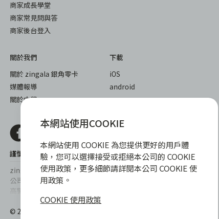
商家成長學堂
商家常見問與答
商家後台登入
關於我們
下載
關於 zingala 銀角零卡
iOS
媒體報導
android
關於中租
本網站使用COOKIE
本網站使用 COOKIE 為您提供更好的用戶體
謹慎衡量自身財務狀況，理性理財最安心
驗，您可以選擇接受或拒絕本公司的 COOKIE
使用政策，更多細節請詳閱本公司 COOKIE 使
zingala銀角零卡/仲信資融沒有代辦公司及代辦業務，也未與代辦
用政策。
公司合作，更不會要求您提供實體銀行提款卡或實體信用卡，請提
高警覺，勿受騙上當！
COOKIE 使用政策
提醒您，消費前請審慎評估財務狀況，理性理財最安心。總費用年
© 2022 仲信資融股份有限公司 Chailease Consumer Finance
百分率區間為0%~15.9%，實際費用率，仍以各合作商家提供之商