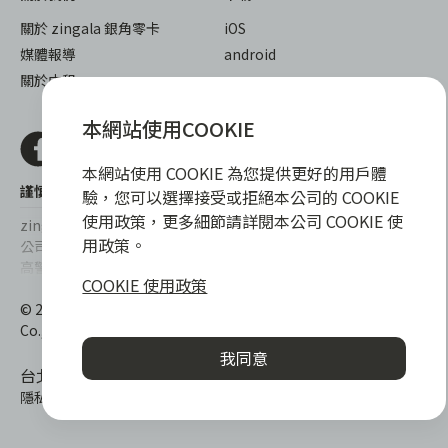
關於 zingala 銀角零卡
iOS
媒體報導
android
關於中租
本網站使用COOKIE
本網站使用 COOKIE 為您提供更好的用戶體
謹慎衡量自身財務狀況，理性理財最安心
驗，您可以選擇接受或拒絕本公司的 COOKIE
使用政策，更多細節請詳閱本公司 COOKIE 使
zingala銀角零卡/仲信資融沒有代辦公司及代辦業務，也未與代辦
用政策。
公司合作，更不會要求您提供實體銀行提款卡或實體信用卡，請提
高警覺，勿受騙上當！
COOKIE 使用政策
提醒您，消費前請審慎評估財務狀況，理性理財最安心。總費用年
© 2022 仲信資融股份有限公司 Chailease Consumer Finance
百分率區間為0%~15.9%，實際費用率，仍以各合作商家提供之商
Co., Ltd. All Rights Reserved.
品或服務為準，且每一案件實際之年百分率仍視其個別產品及分期
我同意
往來條件而有所不同，總費用年百分率不等於分期費用率。
台北市內湖區內湖路一段392號6F
隱私權保護政策
|
消費爭議處理
|
客服電話
:
0800-888-865