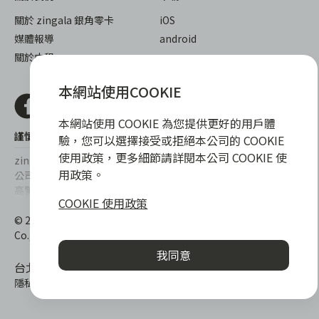
關於 zingala 銀角零卡
iOS
媒體報導
android
關於中租
本網站使用COOKIE
本網站使用 COOKIE 為您提供更好的用戶體
謹慎衡量自身財務狀況，理性理財最安心
驗，您可以選擇接受或拒絕本公司的 COOKIE
使用政策，更多細節請詳閱本公司 COOKIE 使
zingala銀角零卡/仲信資融沒有代辦公司及代辦業務，也未與代辦
用政策。
公司合作，更不會要求您提供實體銀行提款卡或實體信用卡，請提
高警覺，勿受騙上當！
COOKIE 使用政策
提醒您，消費前請審慎評估財務狀況，理性理財最安心。總費用年
© 2022 仲信資融股份有限公司 Chailease Consumer Finance
百分率區間為0%~15.9%，實際費用率，仍以各合作商家提供之商
Co., Ltd. All Rights Reserved.
品或服務為準，且每一案件實際之年百分率仍視其個別產品及分期
我同意
往來條件而有所不同，總費用年百分率不等於分期費用率。
台北市內湖區內湖路一段392號6F
隱私權保護政策
|
消費爭議處理
|
客服電話
:
0800-888-865