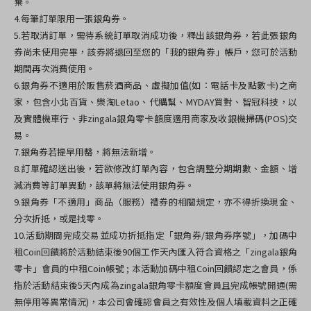
棄。
4.每筆訂單限用一張銀角券。
5.若取消訂單，需待系統訂單取消成功後，釋出該銀角券，若此張銀角
券尚未使用完畢，該券將退回至您的「我的銀角券」帳戶，您可於活動
期間再次消費使用。
6.銀角券不適用於販售菸酒商品、虛擬加值(如：電話卡及點數卡)之商
家，包含小北百貨、樂淘Letao、代購幫、MYDAY買對、智冠科技，以
及實體機車行、非zingala銀角零卡額度適用商家及收銀機掃碼(POS)交
易。
7.銀角券若提早用罄，將無法新增。
8.訂單確認送出後，若欲修改訂單內容，包含調整分期期數、金額、增
減消費等訂單異動，該單將無法使用銀角券。
9.
銀角券「不適用」商品（服務）禮券的相關規定，亦不得折換現金、
分次折抵，或是找零。
10.活動期間完成交易並成功折抵指定「銀角券/銀角券序號」，加碼中
租Coin回饋將於活動結束後90個工作天內匯入符合資格之「zingala銀角
零卡」會員的中租Coin帳號 ; 本活動加碼中租Coin回饋認定之會員，係
指於活動結束後5天內成為zingala銀角零卡額度會員且完成帳號開通(需
無停用等異常情況)，本公司會確認會員之有效性及個人填載資料之正確