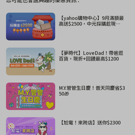
【yahoo購物中心】9月滿額最
高送$2500，中元採購趁現
在！
【夢時代】LoveDad！帶爸逛
百貨，現折+回饋最高$1200
M.Y.管管生日慶！普天同慶省$3
50🎁
【尬電！來跨店】送你$2300