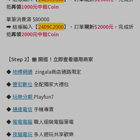
抵
再領
1000元中租Coin
單筆消費滿 $80000
➡️ 結帳輸入【
2409C2000
】
，訂單
現折
$2000元
，完成折
抵
再領
2000元中租Coin
【Step 2】
🏪 開逛！立即查看適用商家
◆
地標網通
zingala商店通路限定
◆
豐宏數位
全配獨家大禮包
◆
玩樂分期
Playfun7
◆
通達電信
手機專賣
◆
電電電腦
職人組裝電腦筆電
◆
夜貓電玩
多人遊玩共享歡樂