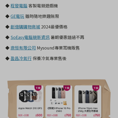
◆
程發電腦
客製電競遊戲機
◆
GE電玩
雖時隨地樂趣無限
◆
創億購購物商城
2024最優價格
◆
SoEasy電腦競新資訊
暑期優惠錯過不再
◆
鼎恒有限公司
Mysound專業耳機販售
◆
盈昌冷氣行
保養冷氣專業售後