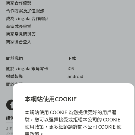
商家合作優勢
合作方案及加值服務
成為 zingala 合作商家
商家成長學堂
商家常見問與答
商家後台登入
關於我們
下載
關於 zingala 銀角零卡
iOS
媒體報導
android
關於中租
本網站使用COOKIE
本網站使用 COOKIE 為您提供更好的用戶體
謹慎衡量自身財務狀況，理性理財最安心
驗，您可以選擇接受或拒絕本公司的 COOKIE
使用政策，更多細節請詳閱本公司 COOKIE 使
zingala銀角零卡/仲信資融沒有代辦公司及代辦業務，也未與代辦
用政策。
公司合作，更不會要求您提供實體銀行提款卡或實體信用卡，請提