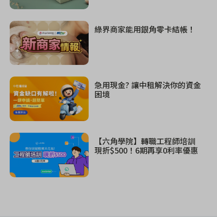
綠界商家能用銀角零卡結帳！
急用現金? 讓中租解決你的資金
困境
【六角學院】轉職工程師培訓
現折$500！6期再享0利率優惠