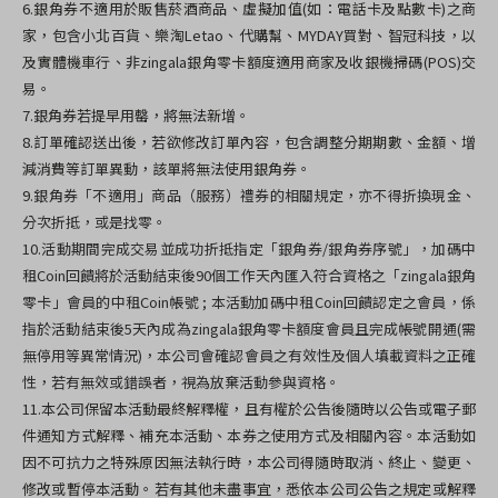
6.銀角券不適用於販售菸酒商品、虛擬加值(如：電話卡及點數卡)之商
家，包含小北百貨、樂淘Letao、代購幫、MYDAY買對、智冠科技，以
及實體機車行、非zingala銀角零卡額度適用商家及收銀機掃碼(POS)交
易。
7.銀角券若提早用罄，將無法新增。
8.訂單確認送出後，若欲修改訂單內容，包含調整分期期數、金額、增
減消費等訂單異動，該單將無法使用銀角券。
9.
銀角券「不適用」商品（服務）禮券的相關規定，亦不得折換現金、
分次折抵，或是找零。
10.活動期間完成交易並成功折抵指定「銀角券/銀角券序號」，加碼中
租Coin回饋將於活動結束後90個工作天內匯入符合資格之「zingala銀角
零卡」會員的中租Coin帳號 ; 本活動加碼中租Coin回饋認定之會員，係
指於活動結束後5天內成為zingala銀角零卡額度會員且完成帳號開通(需
無停用等異常情況)，本公司會確認會員之有效性及個人填載資料之正確
性，若有無效或錯誤者，視為放棄活動參與資格。
11.本公司保留本活動最終解釋權，且有權於公告後隨時以公告或電子郵
件通知方式解釋、補充本活動、本券之使用方式及相關內容。本活動如
因不可抗力之特殊原因無法執行時，本公司得隨時取消、終止、變更、
修改或暫停本活動。若有其他未盡事宜，悉依本公司公告之規定或解釋