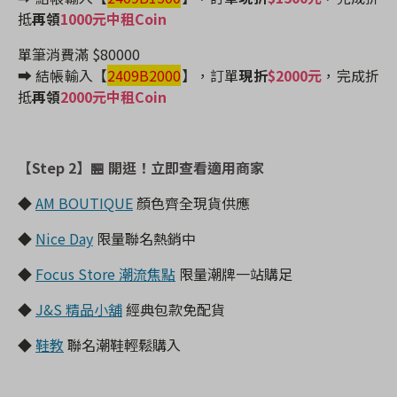
抵
再領
1000元中租Coin
單筆消費滿 $80000
➡️ 結帳輸入【
2409B2000
】
，訂單
現折
$2000元
，完成折
抵
再領
2000元中租Coin
【Step 2】
🏪 開逛！立即查看適用商家
◆
AM BOUTIQUE
顏色齊全現貨供應
◆
Nice Day
限量聯名熱銷中
◆
Focus Store 潮流焦點
限量潮牌一站購足
◆
J&S 精品小舖
經典包款免配貨
◆
鞋教
聯名潮鞋輕鬆購入