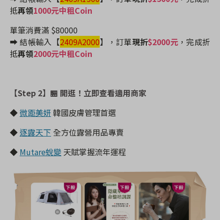
抵
再領
1000元中租Coin
單筆消費滿 $80000
➡️ 結帳輸入【
2409A2000
】
，訂單
現折
$2000元
，完成折
抵
再領
2000元中租Coin
【Step 2】
🏪 開逛！立即查看適用商家
◆
微距美妍
韓國皮膚管理首選
◆
逐露天下
全方位露營用品專賣
◆
Mutare蛻變
天賦掌握流年運程