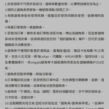
1.完成領券不代表折抵成功，銀角券數量有限，以實際結帳兌完為止。
2.相同之銀角券序號每一帳號限領取/使用乙次。
3.每張銀角券皆有使用效期，提醒您於使用效期前使用，逾期視同放
棄。
4.每筆訂單限用一張銀角券。
5.若取消訂單，需待系統訂單取消成功後，釋出該銀角券，若此張銀角
券尚未使用完畢，該券將退回至您的「我的銀角券」帳戶，您可於活動
期間再次消費使用。
6.銀角券不適用於販售菸酒商品、虛擬加值(如：電話卡及點數卡)之商
家，包含小北百貨、樂淘Letao、代購幫、MYDAY買對、智冠科技，以
及實體機車行、非zingala銀角零卡額度適用商家及收銀機掃碼(POS)交
易。
7.銀角券若提早用罄，將無法新增。
8.訂單確認送出後，若欲修改訂單內容，包含調整分期期數、金額、增
減消費等訂單異動，該單將無法使用銀角券。
9.
銀角券「不適用」商品（服務）禮券的相關規定，亦不得折換現金、
分次折抵，或是找零。
10.活動期間完成交易並成功折抵指定「銀角券/銀角券序號」，加碼中
租Coin回饋將於活動結束後90個工作天內匯入符合資格之「zingala銀角