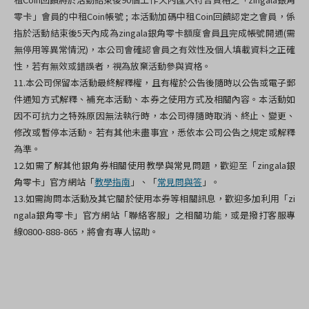
零卡」會員的中租Coin帳號 ; 本活動加碼中租Coin回饋認定之會員，係
指於活動結束後5天內成為zingala銀角零卡額度會員且完成帳號開通(需
無停用等異常情況)，本公司會確認會員之有效性及個人填載資料之正確
性，若有無效或錯誤者，視為放棄活動參與資格。
11.本公司保留本活動最終解釋權，且有權於公告後隨時以公告或電子郵
件通知方式解釋、補充本活動、本券之使用方式及相關內容。本活動如
因不可抗力之特殊原因無法執行時，本公司得隨時取消、終止、變更、
修改或暫停本活動。若有其他未盡事宜，悉依本公司公告之規定或解釋
為準。
12.
如需了解其他銀角券相關使用教學與常見問題，歡迎至「zingala銀
角零卡」官方網站「
教學指南
」、「
常見問與答
」。
13.如需詢問本活動及其它關於使用本券等相關訊息，歡迎多加利用「zi
ngala銀角零卡」官方網站「聯絡客服」之相關功能，或是撥打客服專
線0800-888-865，將會有專人協助。