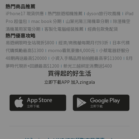
熱門商品推薦
iPhone17 現貨供應
熱門旅遊相機推薦
dyson旅行吹風機
iPad
Pro 超值包
mac book 分期
山葉光陽三陽機車分期
除溼機空
清機萬用家電分期
客製化電腦組裝推薦
經典包款免配貨
熱門優惠攻略
易遊網限時全站現折$800
經濟/商務艙每期月付93折
日本代標
代購獎勵最高$1300
momo霸氣豪撒4,000元
小蔡電器舒服分
48期再送最高$20000
小資入手精品用拍拍圈最高享$11000
8月
夢時代現折+回饋最高$1200
新光三越綁定消費送$400
買得起的好生活
立即下載APP 加入zingala