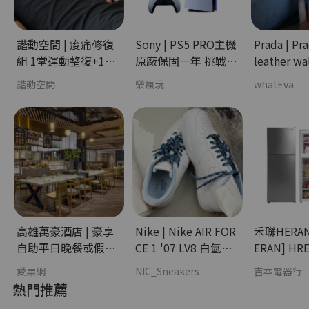
諧動空間 | 痠痛修復
Sony | PS5 PRO主機
Prada | Pr
組 1堂運動整復+1堂
原廠保固一年 挑戰銀
leather wa
個人課 - 課程學習分
卡最低價 樹林區歡迎
時尚分期
諧動空間
樂瘋玩
whatEva
期
自取 - 3C科技分期
高雄萬豪酒店 | 豪享
Nike | Nike AIR FOR
禾聯HERAN | [
自助平日晚餐或假日
CE 1 '07 LV8 白氫藍
ERAN] HR
午餐－四張一套 - 娛
冰藍 - 流行潮牌分期
變頻雙門窄
愛票網
NIC_Sneakers
吉本電器行
樂休閒分期
- 家電分期
熱門推薦