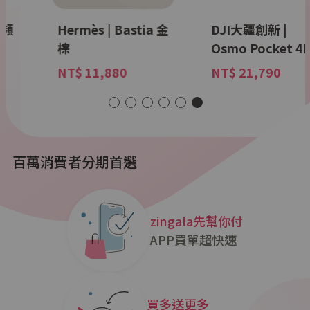
tia 金
DJI大疆創新 |
MMM |
Osmo Pocket 4P
DrawstringH
NT$ 21,790
NT$ 43,000
百萬消費者分期首選
zingala先幫你付
APP買單超快速
買多送更多