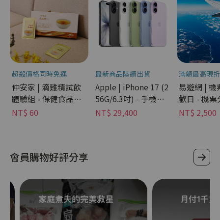
超殺價格同時免運
最新商品陸續出貨
滿額最高現折
仲安家 | 滴雞精試飲
Apple | iPhone 17 (2
易遊網 | 
體驗組 - 保健食品分
56G/6.3吋) - 手機分
歡日 - 機
期
期
NT$ 60
NT$ 29,400
NT$ 2,500
會員購物好評分享